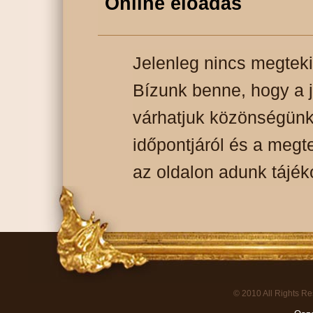
Online előadás
Jelenleg nincs megteki
Bízunk benne, hogy a j
várhatjuk közönségünk
időpontjáról és a megt
az oldalon adunk tájék
© 2010 All Rights R