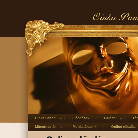
Cinka Panna
Előadások
Galéria
Tá
Műsornaptár
Munkatársaink
Online előadás