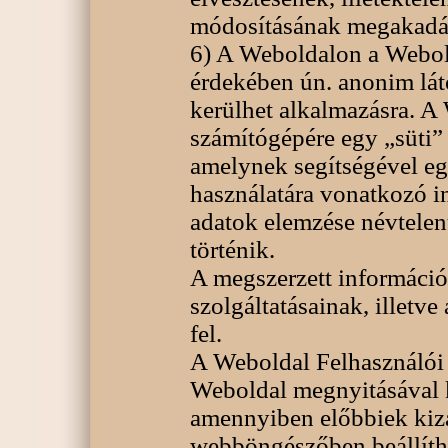
módosításának megakadá
6) A Weboldalon a Webol
érdekében ún. anonim lá
kerülhet alkalmazásra. A
számítógépére egy „süti”
amelynek segítségével e
használatára vonatkozó in
adatok elemzése névtele
történik.
A megszerzett információ
szolgáltatásainak, illetve
fel.
A Weboldal Felhasználói 
Weboldal megnyitásával ki
amennyiben előbbiek kizá
webböngészőben beállíth