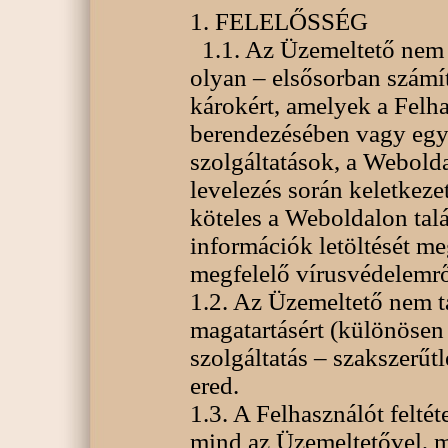
1. FELELŐSSÉG
1.1. Az Üzemeltető nem 
olyan – elsősorban számít
károkért, amelyek a Felh
berendezésében vagy egyé
szolgáltatások, a Webolda
levelezés során keletkeze
köteles a Weboldalon ta
információk letöltését m
megfelelő vírusvédelemrő
1.2. Az Üzemeltető nem ta
magatartásért (különösen
szolgáltatás – szakszerűt
ered.
1.3. A Felhasználót feltét
mind az Üzemeltetővel, 