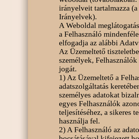
irányelveit tartalmazza 
Irányelvek).
A Weboldal meglátogatás
a Felhasználó mindenféle 
elfogadja az alábbi Adatv
Az Üzemeltető tiszteletbe
személyek, Felhasználók
jogát.
1) Az Üzemeltető a Felha
adatszolgáltatás keretébe
személyes adatokat bizalm
egyes Felhasználók azonos
teljesítéséhez, a sikeres 
használja fel.
2) A Felhasználó az adat
bocsátásával kifejezett h