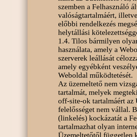
szemben a Felhasználó ált
valóságtartalmáért, illet
előbbi rendelkezés megsér
helytállási kötelezettségge
1.4. Tilos bármilyen oly
használata, amely a Webo
szerverek leállását céloz
amely egyébként veszélye
Weboldal működtetését.
Az üzemeltető nem vizsgá
tartalmát, melyek megteki
off-site-ok tartalmáért a
felelősséget nem vállal. 
(linkelés) kockázatát a F
tartalmazhat olyan intern
Üzemeltetőtől független 