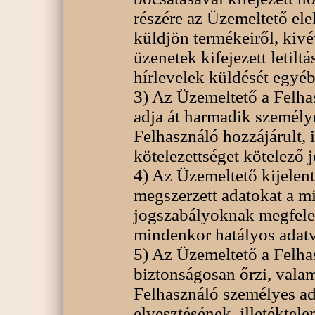
részére az Üzemeltető elek
küldjön termékeiről, kivé
üzenetek kifejezett letilt
hírlevelek küldését egyéb
3) Az Üzemeltető a Felha
adja át harmadik személye
Felhasználó hozzájárult, i
kötelezettséget kötelező j
4) Az Üzemeltető kijelen
megszerzett adatokat a m
jogszabályoknak megfelelő
mindenkor hatályos adatv
5) Az Üzemeltető a Felhas
biztonságosan őrzi, valam
Felhasználó személyes ad
elvesztésének, illetéktel