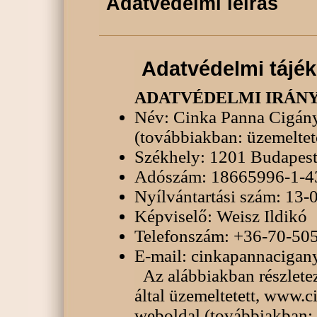
Adatvédelmi leírás
Adatvédelmi tájék
ADATVÉDELMI IRÁN
Név: Cinka Panna Cigány
(továbbiakban: üzemeltet
Székhely: 1201 Budapest,
Adószám: 18665996-1-4
Nyílvántartási szám: 13
Képviselő: Weisz Ildikó
Telefonszám: +36-70-50
E-mail: cinkapannaciga
Az alábbiakban részlete
által üzemeltetett, www.
weboldal (továbbiakban: