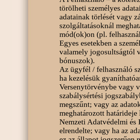
törölheti személyes adata
adatainak törlését vagy z
szolgáltatásoknál meghat
mód(ok)on (pl. felhasználó
Egyes esetekben a személy
valamely jogosultságtól v
bónuszok).
Az ügyfél / felhasználó s
ha kezelésük gyaníthatóan
Versenytörvénybe vagy v
szabálysértési jogszabály
megszűnt; vagy az adatok
meghatározott határideje l
Nemzeti Adatvédelmi és 
elrendelte; vagy ha az ad
ez az állapot jogszerűen 