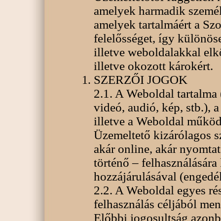
amelyek harmadik személ
amelyek tartalmáért a Sz
felelősséget, így különö
illetve weboldalakkal elk
illetve okozott károkért.
SZERZŐI JOGOK
2.1. A Weboldal tartalma 
videó, audió, kép, stb.),
illetve a Weboldal működ
Üzemeltető kizárólagos s
akár online, akár nyomt
történő – felhasználására
hozzájárulásával (engedél
2.2. A Weboldal egyes rés
felhasználás céljából me
Előbbi jogosultság azonb