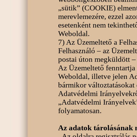
„sütik” (COOKIE) elment
merevlemezére, ezzel az
esetenként nem tekinthet
Weboldal.
7) Az Üzemeltető a Felha
Felhasználó – az Üzemelt
postai úton megküldött – 
Az Üzemeltető fenntartja
Weboldal, illetve jelen 
bármikor változtatásokat 
Adatvédelmi Irányelvekrő
„Adatvédelmi Irányelvek”
folyamatosan.
Az adatok tárolásának
Az oldalra regisztrálás 