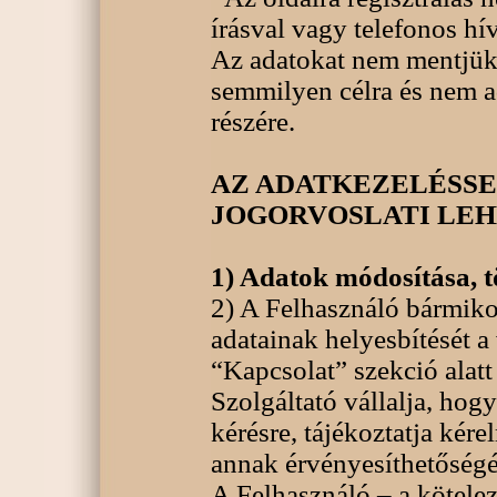
írásval vagy telefonos hí
Az adatokat nem mentjük 
semmilyen célra és nem a
részére.
AZ ADATKEZELÉSSE
JOGORVOSLATI LE
1) Adatok módosítása, t
2) A Felhasználó bármiko
adatainak helyesbítését 
“Kapcsolat” szekció alatt
Szolgáltató vállalja, ho
kérésre, tájékoztatja kér
annak érvényesíthetőség
A Felhasználó – a kötelez