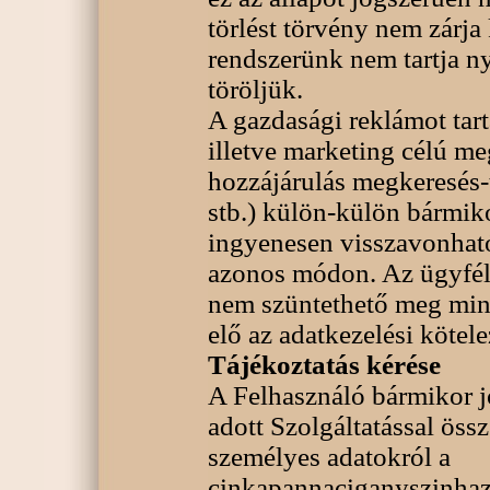
törlést törvény nem zárja
rendszerünk nem tartja n
töröljük.
A gazdasági reklámot tar
illetve marketing célú m
hozzájárulás megkeresés-t
stb.) külön-külön bármiko
ingyenesen visszavonható 
azonos módon. Az ügyfélk
nem szüntethető meg min
elő az adatkezelési kötele
Tájékoztatás kérése
A Felhasználó bármikor jo
adott Szolgáltatással öss
személyes adatokról a
cinkapannaciganyszinha