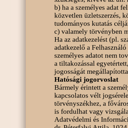
b) ha a személyes adat fe
közvetlen üzletszerzés, 
tudományos kutatás céljár
c) valamely törvényben m
Ha az adatkezelést (pl. sz
adatkezelő a Felhasználó 
személyes adatot nem tová
a tiltakozással egyetértet
jogosságát megállapította
Hatósági jogorvoslat
Bármely érintett a személ
kapcsolatos vélt jogsérele
törvényszékhez, a fővár
is fordulhat vagy vizsgá
Adatvédelmi és Informác
dr. Péterfalvi Attila, 102