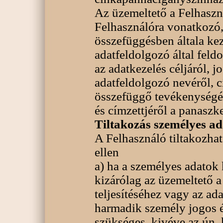
Az üzemeltető a Felhaszná
Felhasználóra vonatkozó, 
összefüggésben általa keze
adatfeldolgozó által feldo
az adatkezelés céljáról, j
adatfeldolgozó nevéről, c
összefüggő tevékenységér
és címzettjéről a panaszke
Tiltakozás személyes ada
A Felhasználó tiltakozha
ellen
a) ha a személyes adatok
kizárólag az üzemeltető a
teljesítéséhez vagy az ad
harmadik személy jogos 
szükséges, kivéve az ún. 