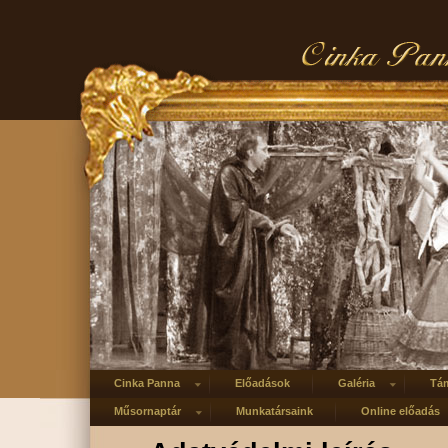
Cinka Panna
Előadások
Galéria
Tá
Műsornaptár
Munkatársaink
Online előadás