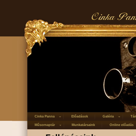
Cinka Panna
Előadások
Galéria
Tá
Műsornaptár
Munkatársaink
Online előadás