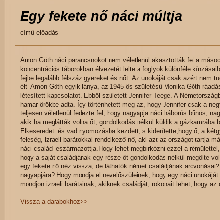
Egy fekete nő náci múltja
című előadás
Amon Göth náci parancsnokot nem véletlenül akasztották fel a másodi
koncentrációs táborokban élvezetét lelte a foglyok különféle kínzásai
fejbe legalább félszáz gyereket és nőt. Az unokáját csak azért nem t
élt. Amon Göth egyik lánya, az 1945-ös születésű Monika Göth ráadásul
létesített kapcsolatot. Ebből született Jennifer Teege. A Németország
hamar örökbe adta. Így történhetett meg az, hogy Jennifer csak a neg
teljesen véletlenül fedezte fel, hogy nagyapja náci háborús bűnös, nag
akik ha meglátták volna őt, gondolkodás nélkül küldik a gázkamrába b
Elkeseredett és vad nyomozásba kezdett, s kiderítette,hogy ő, a két
feleség, izraeli barátokkal rendelkező nő, aki azt az országot tartja 
náci család leszármazottja.Hogy lehet megbirkózni ezzel a rémülettel,
hogy a saját családjának egy része őt gondolkodás nélkül megölte vol
egy fekete nő néz vissza, de láthatók német családjának arcvonásai?
nagyapjára? Hogy mondja el nevelőszüleinek, hogy egy náci unokáját 
mondjon izraeli barátainak, akiknek családját, rokonait lehet, hogy az ő
Vissza a darabokhoz>>