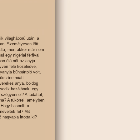
k világháború után: a
ban. Személyesen lőtt
udta, mert akkor már nem
 egy nigériai férfival
ban élő nőt az anyja
yven felé közeledve,
yanyja bűnpártoló volt,
őrszíne miatt.
gyerekes anya, boldog
második hazájának, egy
 szégyennel? A tudattal,
na? A tükörrel, amelyben
 Hogy hasonlít a
nevelték fel? Mit
 nagyapja irtotta ki?