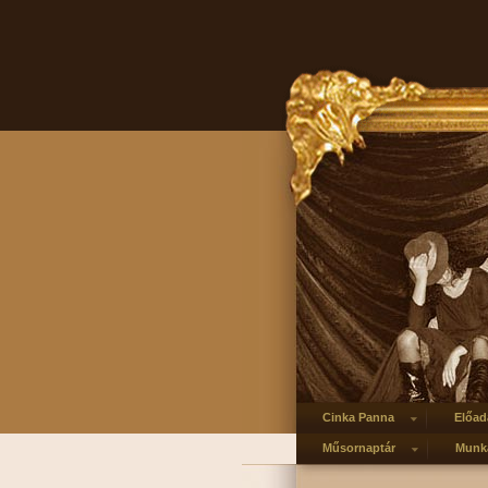
Cinka Panna
Előad
Műsornaptár
Munka