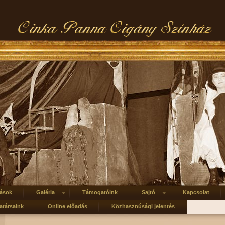
ások
Galéria
Támogatóink
Sajtó
Kapcsolat
társaink
Online előadás
Közhasznúsági jelentés