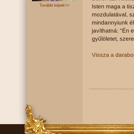
További képek>>
Isten maga a ti
mozdulatával, sz
mindannyiunk él
javíthatná: "Én
gyűlöletet, szer
Vissza a darab