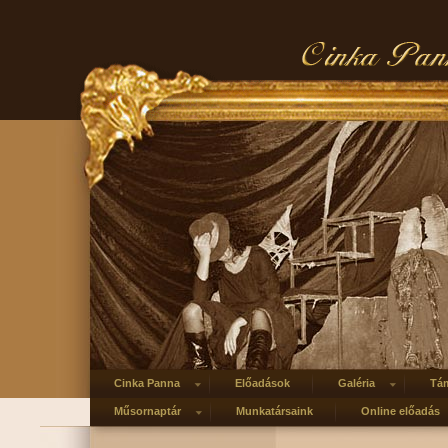
Cinka Panna
Előadások
Galéria
Tá
Műsornaptár
Munkatársaink
Online előadás