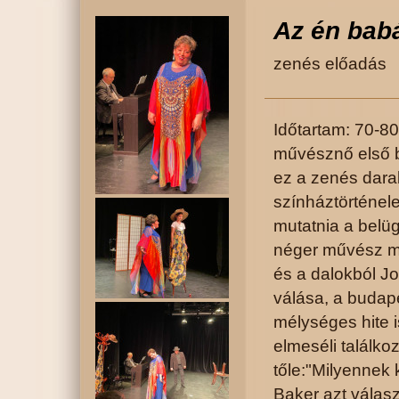
Az én bab
zenés előadás
Időtartam: 70-8
művésznő első b
ez a zenés dara
színháztörténel
mutatnia a belüg
néger művész m
és a dalokból J
válása, a budap
mélységes hite i
elmeséli találko
tőle:"Milyennek
Baker azt válasz