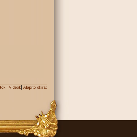
|
|
tók
Videók
Alapító okirat