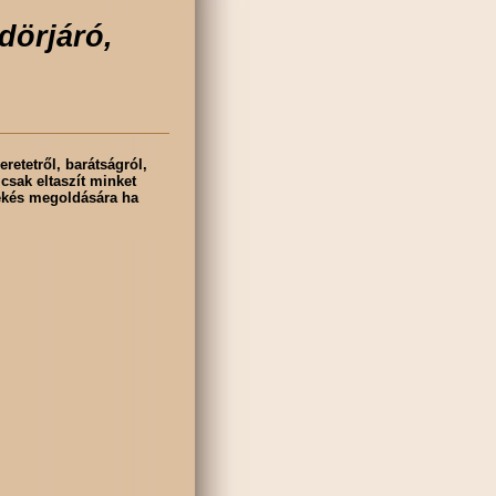
dörjáró,
retetről, barátságról,
csak eltaszít minket
békés megoldására ha