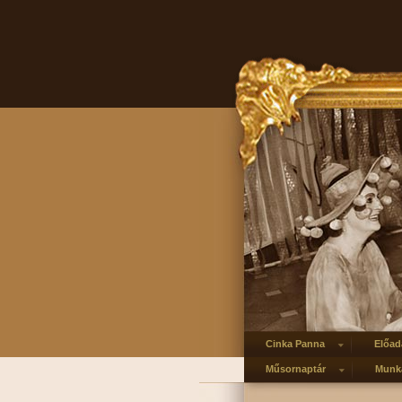
Cinka Panna
Előad
Műsornaptár
Munka