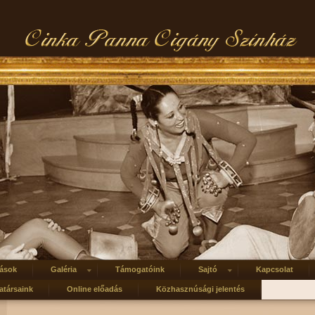
ások
Galéria
Támogatóink
Sajtó
Kapcsolat
társaink
Online előadás
Közhasznúsági jelentés